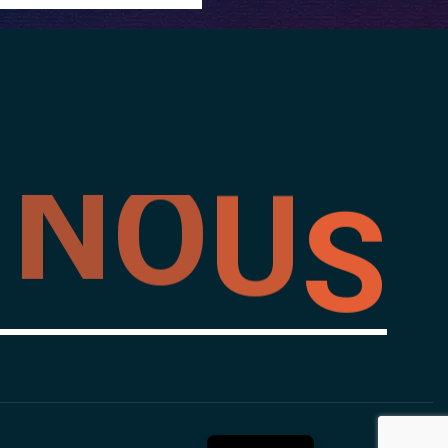
S
U
O
N