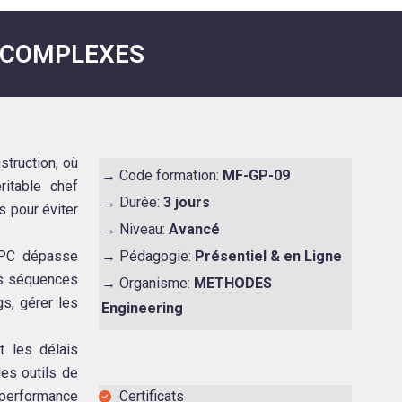
S COMPLEXES
struction, où
→ Code formation:
MF-GP-09
ritable chef
→ Durée:
3 jours
s pour éviter
→ Niveau:
Avancé
’OPC dépasse
→ Pédagogie:
Présentiel & en Ligne
les séquences
→ Organisme:
METHODES
gs, gérer les
Engineering
t les délais
les outils de
a performance
Certificats