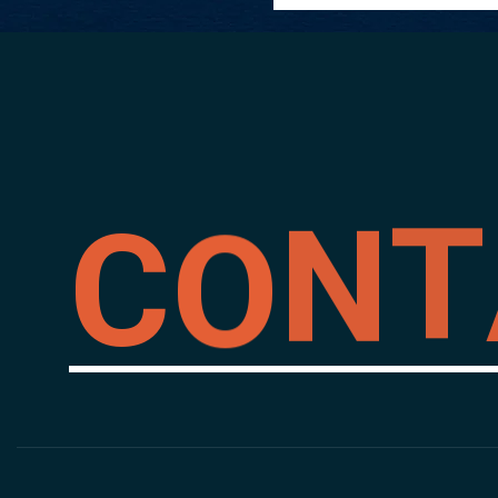
C
O
N
T