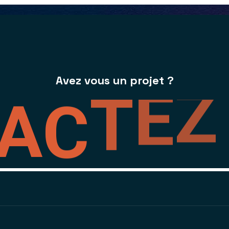
Avez vous un projet ?
E
Z
T
C
A