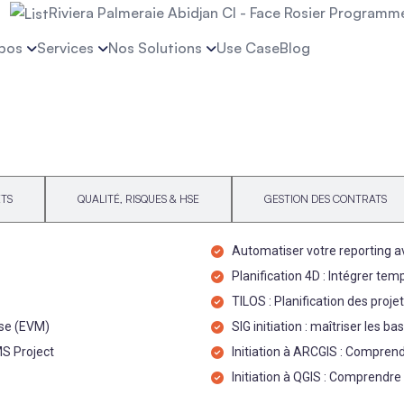
Riviera Palmeraie Abidjan CI - Face Rosier Programme 
pos
Services
Nos Solutions
Use Case
Blog
ETS
QUALITÉ, RISQUES & HSE
GESTION DES CONTRATS
Automatiser votre reporting 
Planification 4D : Intégrer te
TILOS : Planification des projet
ise (EVM)
SIG initiation : maîtriser les
MS Project
Initiation à ARCGIS : Comprend
Initiation à QGIS : Comprendre 