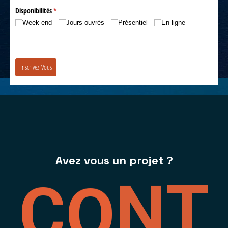
Avez vous un projet ?
C
O
N
T