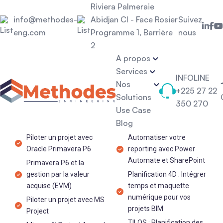
Riviera Palmeraie
info@methodes-
Abidjan CI - Face Rosier
Suivez
eng.com
Programme 1, Barrière
nous
2
A propos
Services
INFOLINE
Nos
+225 27 22
Solutions
350 270
Use Case
LOGICIELS ET DIGITALISATION
Blog
Piloter un projet avec
Automatiser votre
Oracle Primavera P6
reporting avec Power
Automate et SharePoint​
Primavera P6 et la
gestion par la valeur
Planification 4D : Intégrer
acquise (EVM)
temps et maquette
numérique pour vos
Piloter un projet avec MS
projets BIM​
Project
TILOS : Planification des