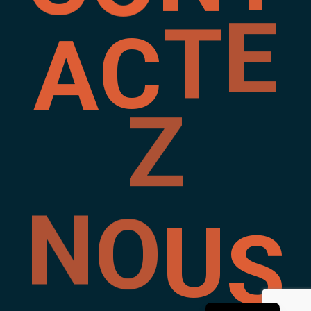
E
T
A
C
Z
S
U
O
N